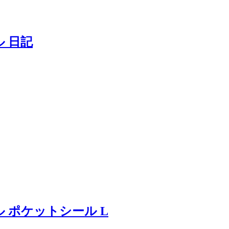
 日記
 ポケットシール L