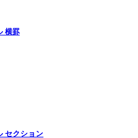
 横罫
ル セクション