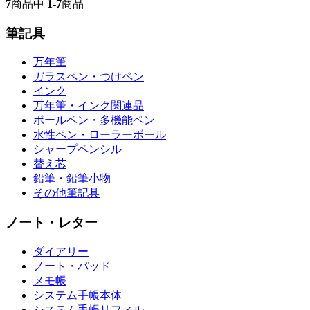
7
商品中
1-7
商品
筆記具
万年筆
ガラスペン・つけペン
インク
万年筆・インク関連品
ボールペン・多機能ペン
水性ペン・ローラーボール
シャープペンシル
替え芯
鉛筆・鉛筆小物
その他筆記具
ノート・レター
ダイアリー
ノート・パッド
メモ帳
システム手帳本体
システム手帳リフィル