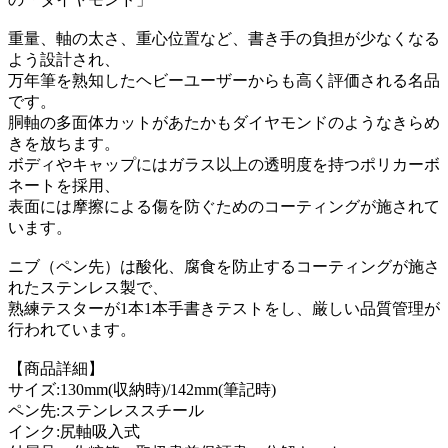
重量、軸の太さ、重心位置など、書き手の負担が少なくなる
よう設計され、
万年筆を熟知したヘビーユーザーからも高く評価される名品
です。
胴軸の多面体カットがあたかもダイヤモンドのようなきらめ
きを放ちます。
ボディやキャップにはガラス以上の透明度を持つポリカーボ
ネートを採用、
表面には摩擦による傷を防ぐためのコーティングが施されて
います。
ニブ（ペン先）は酸化、腐食を防止するコーティングが施さ
れたステンレス製で、
熟練テスターが1本1本手書きテストをし、厳しい品質管理が
行われています。
【商品詳細】
サイズ:130mm(収納時)/142mm(筆記時)
ペン先:ステンレススチール
インク:尻軸吸入式