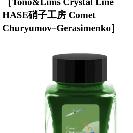
［Tono&Lims Crystal Line
HASE硝子工房 Comet
Churyumov–Gerasimenko］