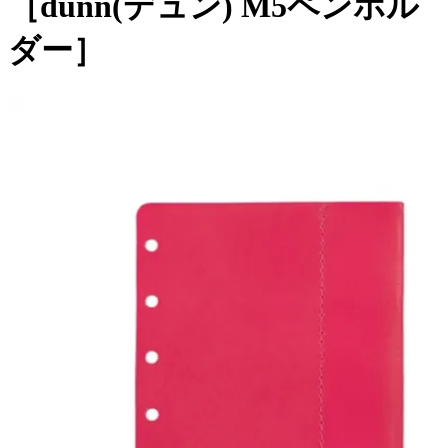
［dunn(デュン) M5ペンホル
ダー］