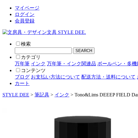
マイページ
ログイン
会員登録
検索
SEARCH
カテゴリ
万年筆
インク
万年筆・インク関連品
ボールペン・多機
コンテンツ
ブログ
お支払い方法について
配送方法・送料について
カート
STYLE DEE
>
筆記具
>
インク
> Tono&Lims DEEEP FIELD Dark