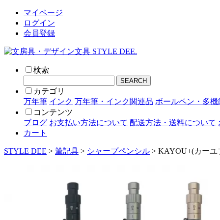
マイページ
ログイン
会員登録
検索
SEARCH
カテゴリ
万年筆
インク
万年筆・インク関連品
ボールペン・多機
コンテンツ
ブログ
お支払い方法について
配送方法・送料について
カート
STYLE DEE
>
筆記具
>
シャープペンシル
> KAYOU+(カーユ