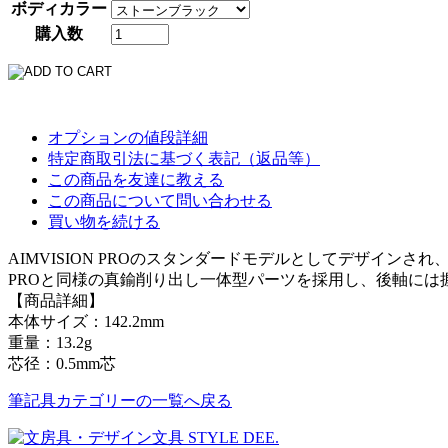
ボディカラー
購入数
オプションの値段詳細
特定商取引法に基づく表記（返品等）
この商品を友達に教える
この商品について問い合わせる
買い物を続ける
AIMVISION PROのスタンダードモデルとしてデザイン
PROと同様の真鍮削り出し一体型パーツを採用し、後軸に
【商品詳細】
本体サイズ：142.2mm
重量：13.2g
芯径：0.5mm芯
筆記具カテゴリーの一覧へ戻る