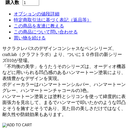
購入数
オプションの値段詳細
特定商取引法に基づく表記（返品等）
この商品を友達に教える
この商品について問い合わせる
買い物を続ける
サクラクレパスのデザインコンシャスなペンシリーズ、
craft.lab（クラフトラボ）より、ついに１０作目の新シリー
ズ010が登場。
「不均衡の美学」をうたうそのシリーズは、オーディオ機器
などに用いられる凹凸感のあるハンマートーン塗装により、
表情豊かなデザインを実現。
ボディーカラーはハンマートーンシルバー、ハンマートーン
グレー、ハンマートーンチャコールの3色。
ハンマートーン塗装とは塗料とシリコンを使って緯度的に表
面張力を見出して、まるでハンマーで叩いたかのような凹凸
とそうを施すとそうであり、見た目の美しさだけではなく、
耐久性や防錆効果もあります。