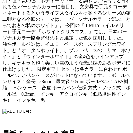
肌・瞳・髪の色（ボディーカラー）と調和し、似合うと言わ
れる色 パーソナルカラーに着目し、文房具で手元をコーデ
ィネートするというライフスタイルを提案するシリーズの第
二弾となる今回のテーマは、「パーソナルカラーで選ぶ、と
っておきの私のホワイト」。 今回の『ILMILY（イルミリ
ー）手元コーデ 「ホワイトクリスマス」』では、日本パー
ソナルカラー協会監修のもと選定した色を採用しました。
油性ボールペンは、イエローベースの「スプリングホワイ
ト」と「オータムホワイト」、ブルーベースの「サマーホワ
イト」と「ウィンターホワイト」の全4色をラインアップ
し、キラキラと輝く美しい雪のような光沢感のあるボディに
仕上げました。 限定ギフトセットは各カラーに合わせたボ
ールペンとペンケースがセットになっています。 ? ボールペ
ンサイズ：全長 128mm 最大径 9.6mm ボールペン：ABS樹
脂 ペンケース：合皮 ボールペン 仕様 方式：ノック式 ボ
ール径：0.3mm インキ：アクロインキ（低粘度油性イン
キ） インキ色：黒