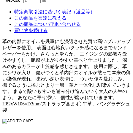
特定商取引法に基づく表記（返品等）
この商品を友達に教える
この商品について問い合わせる
買い物を続ける
革の内部にオイルを幾重にも浸透させた質の高いプルアップ
レザーを使用。 表面は心地良いタッチ感になるまでサンド
ペーパーをかけ、さらっと滑らか。 エイジングの影響を受
けやすくし、艶感が上がりやすい革へと仕上りました。 深
みのあるカラーが上質感を感じさせます。 使用に際し、革
にシワが入り、傷がつくと革内部のオイルが散って本来の薄
い染色が現れ、味わい深い表情に。 ついた傷を愛おしみ、
撫でるように揉むとより一層、革と一体化し馴染んでいきま
す。 まるで酸いも甘いも嚙み分け進んでいく大人の人生の
よう。 あなたに寄り添い、個性が磨かれていきます。
H82xW106×D3mm(ストラップ含まず) 牛革、バングラデシュ
製