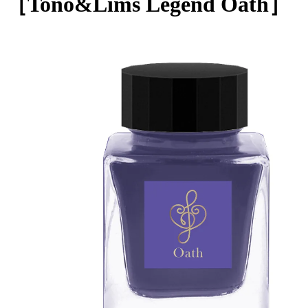
［Tono&Lims Legend Oath］