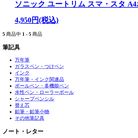
ソニック ユートリム スマ・スタ A
4,950円(税込)
5
商品中
1 - 5
商品
筆記具
万年筆
ガラスペン・つけペン
インク
万年筆・インク関連品
ボールペン・多機能ペン
水性ペン・ローラーボール
シャープペンシル
替え芯
鉛筆・鉛筆小物
その他筆記具
ノート・レター