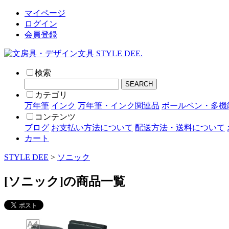
マイページ
ログイン
会員登録
検索
SEARCH
カテゴリ
万年筆
インク
万年筆・インク関連品
ボールペン・多機
コンテンツ
ブログ
お支払い方法について
配送方法・送料について
カート
STYLE DEE
>
ソニック
[ソニック]の商品一覧