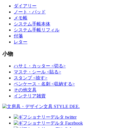
ダイアリー
ノート・パッド
メモ帳
システム手帳本体
システム手帳リフィル
付箋
レター
小物
ハサミ・カッター <切る>
マステ・シール <貼る>
スタンプ <捺す>
ペンケース・名刺 <収納する>
その他文具
インテリア雑貨