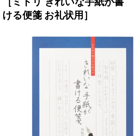
［ミドリ きれいな手紙が書
ける便箋 お礼状用］