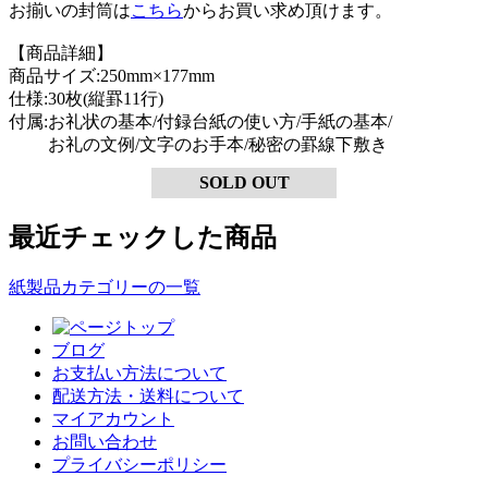
お揃いの封筒は
こちら
からお買い求め頂けます。
【商品詳細】
商品サイズ:250mm×177mm
仕様:30枚(縦罫11行)
付属:お礼状の基本/付録台紙の使い方/手紙の基本/
お礼の文例/文字のお手本/秘密の罫線下敷き
SOLD OUT
最近チェックした商品
紙製品カテゴリーの一覧
ブログ
お支払い方法について
配送方法・送料について
マイアカウント
お問い合わせ
プライバシーポリシー